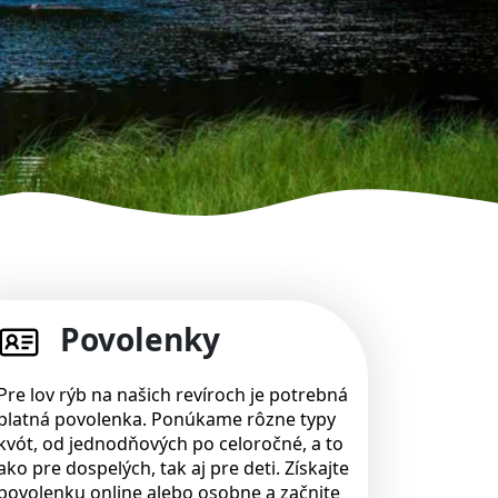
Povolenky
Pre lov rýb na našich revíroch je potrebná
platná povolenka. Ponúkame rôzne typy
kvót, od jednodňových po celoročné, a to
ako pre dospelých, tak aj pre deti. Získajte
povolenku online alebo osobne a začnite