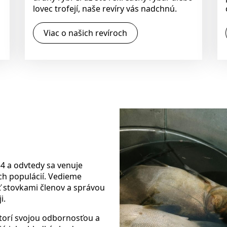
lovec trofejí, naše revíry vás nadchnú.
Viac o našich revíroch
4 a odvtedy sa venuje
ch populácií. Vedieme
ť stovkami členov a správou
i.
ktorí svojou odbornosťou a