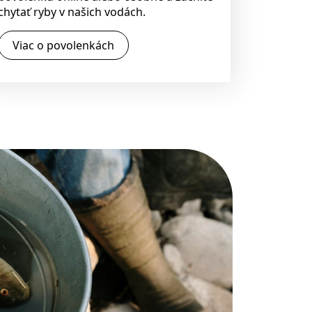
chytať ryby v našich vodách.
Viac o povolenkách