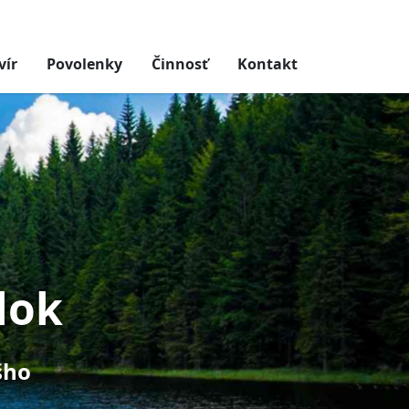
+421 2123 123 45
rybari@inpage.sk
vír
Povolenky
Činnosť
Kontakt
lok
šho