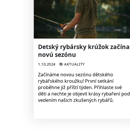
Detský rybársky krúžok začína
novú sezónu
1.10.2024
AKTUALITY
Začínáme novou sezónu dětského
rybářského kroužku! První setkání
proběhne již příští týden. Přihlaste své
děti a nechte je objevit krásy rybaření po
vedením našich zkušených rybářů.