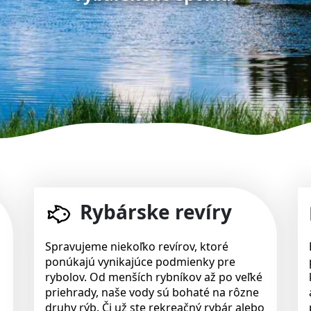
Rybárske revíry
Spravujeme niekoľko revírov, ktoré
ponúkajú vynikajúce podmienky pre
rybolov. Od menších rybníkov až po veľké
priehrady, naše vody sú bohaté na rôzne
druhy rýb. Či už ste rekreačný rybár alebo