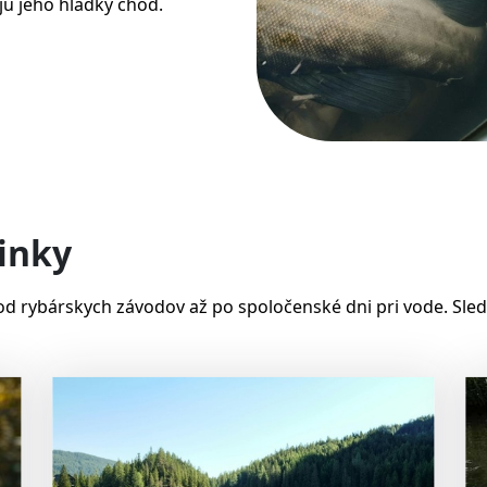
jú jeho hladký chod.
inky
od rybárskych závodov až po spoločenské dni pri vode. Sled