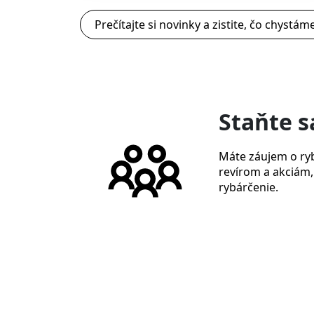
Prečítajte si novinky a zistite, čo chystám
Staňte 
Máte záujem o ryb
revírom a akciám,
rybárčenie.
Viac o členstve