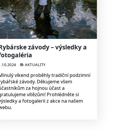
Rybárske závody – výsledky a
fotogaléria
1.10.2024
AKTUALITY
Minulý víkend proběhly tradiční podzimní
rybářské závody. Děkujeme všem
účastníkům za hojnou účast a
gratulujeme vítězům! Prohlédněte si
výsledky a fotogalerii z akce na našem
webu.