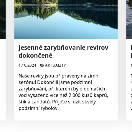
Jesenné zarybňovanie revírov
dokončené
1.10.2024
AKTUALITY
Naše revíry jsou připraveny na zimní
sezónu! Dokončili jsme podzimní
zarybňování, při kterém bylo do našich
d
vod vysazeno více než 2 000 kusů kaprů,
štik a candátů. Přijďte si užít skvělý
podzimní rybolov!