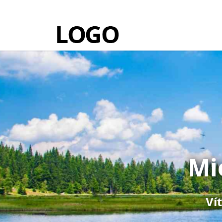
Mi
Ví