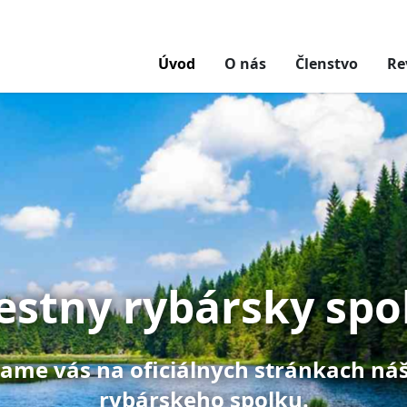
Úvod
O nás
Členstvo
Re
estny rybársky spo
tame vás na oficiálnych stránkach ná
rybárskeho spolku.