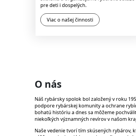
pre deti i dospelých.
Viac o našej činnosti
O nás
Náš rybársky spolok bol založený v roku 195
podpore rybárskej komunity a ochrane rybí
bohatú históriu a dnes sa môžeme pochváli
niekoľkých významných revírov v našom kraj
Naše vedenie tvorí tím skúsených rybárov, 